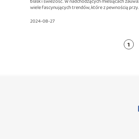
blask i świeżość. W nadchodzących miesiącach zauw
wiele fascynujących trendów, które z pewnością przy..
2024-08-27
1