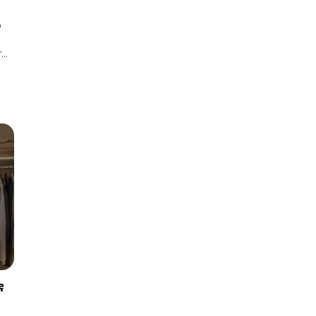
o
..
ę