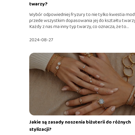
twarzy?
Wybór odpowiedniej fryzury to nie tylko kwestia mody
przede wszystkim dopasowania jej do kształtu twarzy
Każdy z nas ma inny typ twarzy, co oznacza, że to...
2024-08-27
Jakie są zasady noszenia biżuterii do różnych
stylizacji?