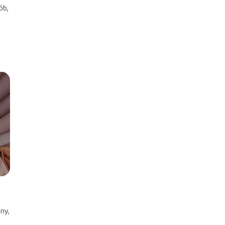
ób,
ć
ny,