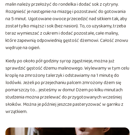
malin należy przełożyć do rondelka i dodać sok z cytryny.
Rozgnieść je następnie na miazgę i pozostawić do gotowania
na 5 minut. Ugotowane owoce przecedzić nad sitkiem tak, aby
został tylko miąższ i sok (bez nasion). To, co uzyskamy, trzeba
teraz wymieszać z cukrem i dodać pozostałe, całe maliny,
które zapewnią odpowiednią gęstość dżemowi. Całość znowu
wędruje na ogień.
Kiedy po około pół godziny syrop zgęstnieje, można już
sprawdzić gęstość dżemu malinowego. Wylewamy w tym celu
kroplę na zmrożony talerzyk i odstawiamy na 1 minutę do
lodówki. Jeżeli po przejechaniu palcem zmrożony dżem się
pomarszczy to… jesteśmy w domu! Dżem po kilku minutach
studzenia można przelewać do przygotowanych wcześniej
słoików. Można je później jeszcze pasteryzować w garnku z
wrzątkiem.