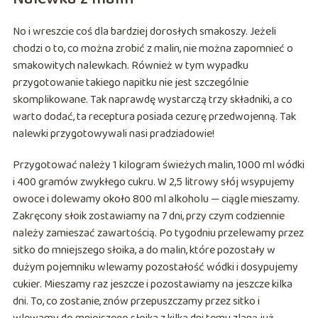
No i wreszcie coś dla bardziej dorosłych smakoszy. Jeżeli
chodzi o to, co można zrobić z malin, nie można zapomnieć o
smakowitych nalewkach. Również w tym wypadku
przygotowanie takiego napitku nie jest szczególnie
skomplikowane. Tak naprawdę wystarczą trzy składniki, a co
warto dodać, ta receptura posiada cezurę przedwojenną. Tak
nalewki przygotowywali nasi pradziadowie!
Przygotować należy 1 kilogram świeżych malin, 1000 ml wódki
i 400 gramów zwykłego cukru. W 2,5 litrowy słój wsypujemy
owoce i dolewamy około 800 ml alkoholu — ciągle mieszamy.
Zakręcony słoik zostawiamy na 7 dni, przy czym codziennie
należy zamieszać zawartością. Po tygodniu przelewamy przez
sitko do mniejszego słoika, a do malin, które pozostały w
dużym pojemniku wlewamy pozostałość wódki i dosypujemy
cukier. Mieszamy raz jeszcze i pozostawiamy na jeszcze kilka
dni. To, co zostanie, znów przepuszczamy przez sitko i