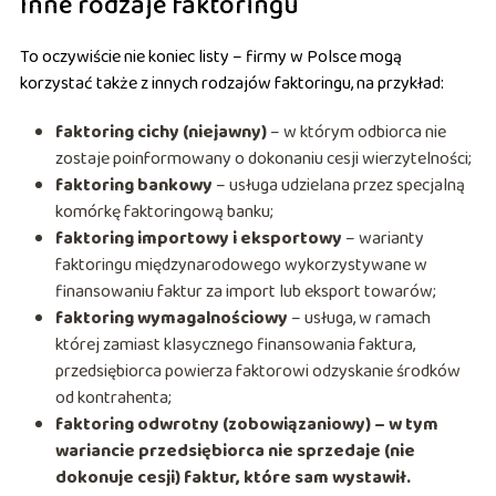
Inne rodzaje faktoringu
To oczywiście nie koniec listy – firmy w Polsce mogą
korzystać także z innych rodzajów faktoringu, na przykład:
faktoring cichy (niejawny)
– w którym odbiorca nie
zostaje poinformowany o dokonaniu cesji wierzytelności;
faktoring bankowy
– usługa udzielana przez specjalną
komórkę faktoringową banku;
faktoring importowy i eksportowy
– warianty
faktoringu międzynarodowego wykorzystywane w
finansowaniu faktur za import lub eksport towarów;
faktoring wymagalnościowy
– usługa, w ramach
której zamiast klasycznego finansowania faktura,
przedsiębiorca powierza faktorowi odzyskanie środków
od kontrahenta;
faktoring odwrotny (zobowiązaniowy) – w tym
wariancie przedsiębiorca nie sprzedaje (nie
dokonuje cesji) faktur, które sam wystawił.