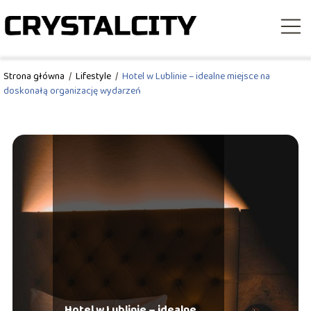
Strona główna
/
Lifestyle
/
Hotel w Lublinie – idealne miejsce na
doskonałą organizację wydarzeń
Hotel w Lublinie – idealne