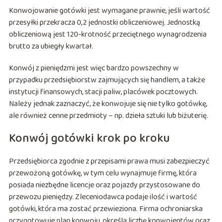
Konwojowanie gotówki jest wymagane prawnie, jeśli wartość
przesyłki przekracza 0,2 jednostki obliczeniowej. Jednostką
obliczeniową jest 120-krotność przeciętnego wynagrodzenia
brutto za ubiegły kwartał.
Konwój z pieniędzmi jest więc bardzo powszechny w
przypadku przedsiębiorstw zajmujących się handlem, a także
instytucji finansowych, stacji paliw, placówek pocztowych.
Należy jednak zaznaczyć, że konwojuje się nie tylko gotówkę,
ale również cenne przedmioty – np. dzieła sztuki lub biżuterię.
Konwój gotówki krok po kroku
Przedsiębiorca zgodnie z przepisami prawa musi zabezpieczyć
przewożoną gotówkę, w tym celu wynajmuje firmę, która
posiada niezbędne licencje oraz pojazdy przystosowane do
przewozu pieniędzy. Zleceniodawca podaje ilość i wartość
gotówki, która ma zostać przewieziona. Firma ochroniarska
przygotowuje plan konwoju, określa liczbę konwojentów oraz