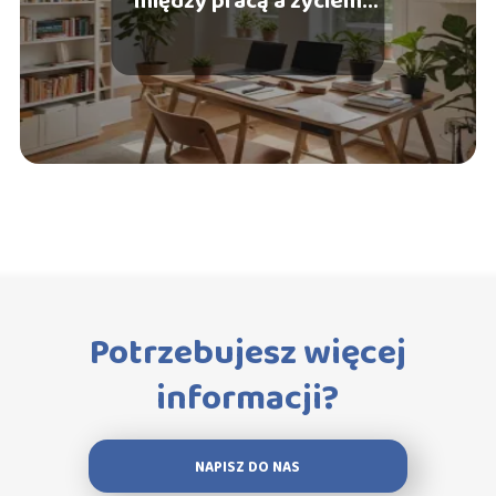
między pracą a życiem
prywatnym?
Potrzebujesz więcej
informacji?
NAPISZ DO NAS