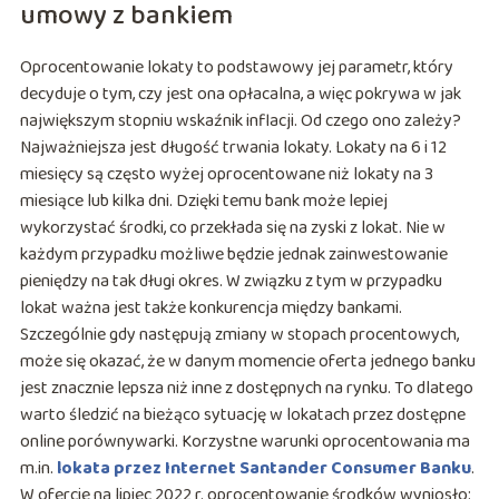
umowy z bankiem
Oprocentowanie lokaty to podstawowy jej parametr, który
decyduje o tym, czy jest ona opłacalna, a więc pokrywa w jak
największym stopniu wskaźnik inflacji. Od czego ono zależy?
Najważniejsza jest długość trwania lokaty. Lokaty na 6 i 12
miesięcy są często wyżej oprocentowane niż lokaty na 3
miesiące lub kilka dni. Dzięki temu bank może lepiej
wykorzystać środki, co przekłada się na zyski z lokat. Nie w
każdym przypadku możliwe będzie jednak zainwestowanie
pieniędzy na tak długi okres. W związku z tym w przypadku
lokat ważna jest także konkurencja między bankami.
Szczególnie gdy następują zmiany w stopach procentowych,
może się okazać, że w danym momencie oferta jednego banku
jest znacznie lepsza niż inne z dostępnych na rynku. To dlatego
warto śledzić na bieżąco sytuację w lokatach przez dostępne
online porównywarki. Korzystne warunki oprocentowania ma
m.in.
lokata przez Internet Santander Consumer Banku
.
W ofercie na lipiec 2022 r. oprocentowanie środków wyniosło: