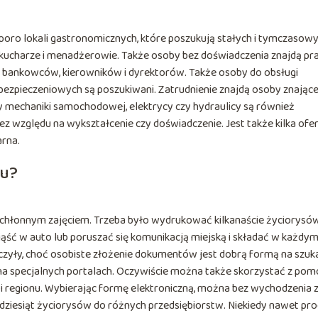
sporo lokali gastronomicznych, które poszukują stałych i tymczasow
kucharze i menadżerowie. Także osoby bez doświadczenia znajdą pra
la bankowców, kierowników i dyrektorów. Także osoby do obsługi
ubezpieczeniowych są poszukiwani. Zatrudnienie znajdą osoby znając
ny mechaniki samochodowej, elektrycy czy hydraulicy są również
z względu na wykształcenie czy doświadczenie. Jest także kilka ofe
arna.
ku?
ochłonnym zajęciem. Trzeba było wydrukować kilkanaście życiorysów
iąść w auto lub poruszać się komunikacją miejską i składać w każdy
ończyły, choć osobiste złożenie dokumentów jest dobrą formą na szuk
ie na specjalnych portalach. Oczywiście można także skorzystać z po
a i regionu. Wybierając formę elektroniczną, można bez wychodzenia 
kadziesiąt życiorysów do różnych przedsiębiorstw. Niekiedy nawet pr