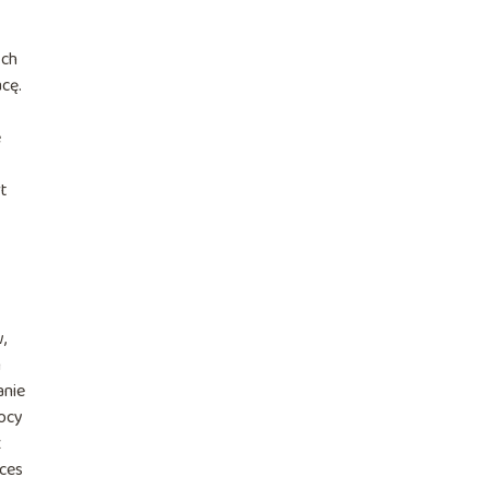
ych
cę.
e
rt
,
m
anie
mocy
z
oces