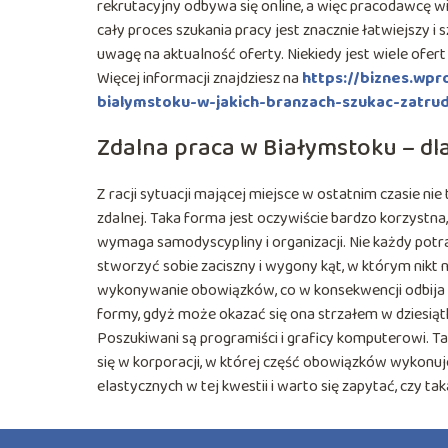
rekrutacyjny odbywa się online, a więc pracodawcę w
cały proces szukania pracy jest znacznie łatwiejszy i
uwagę na aktualność oferty. Niekiedy jest wiele ofert
Więcej informacji znajdziesz na
https://biznes.wp
bialymstoku-w-jakich-branzach-szukac-zatrud
Zdalna praca w Białymstoku – dl
Z racji sytuacji mającej miejsce w ostatnim czasie nie
zdalnej. Taka forma jest oczywiście bardzo korzyst
wymaga samodyscypliny i organizacji. Nie każdy potra
stworzyć sobie zaciszny i wygony kąt, w którym nikt
wykonywanie obowiązków, co w konsekwencji odbija s
formy, gdyż może okazać się ona strzałem w dziesiąt
Poszukiwani są programiści i graficy komputerowi. Ta
się w korporacji, w której część obowiązków wykonuje 
elastycznych w tej kwestii i warto się zapytać, czy ta