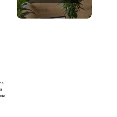
dla Twojej marki?
 na
ia
nie