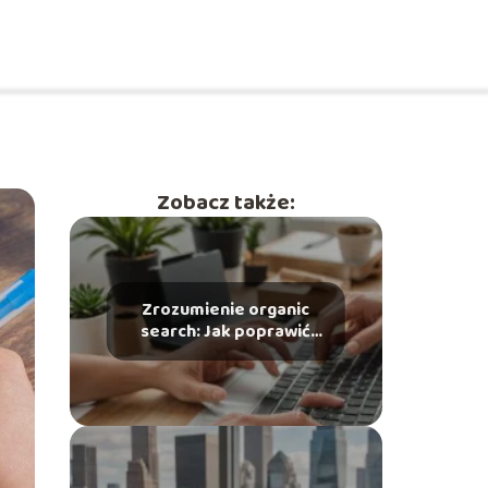
Zobacz także:
Zrozumienie organic
search: Jak poprawić
widoczność w
wyszukiwarkach?