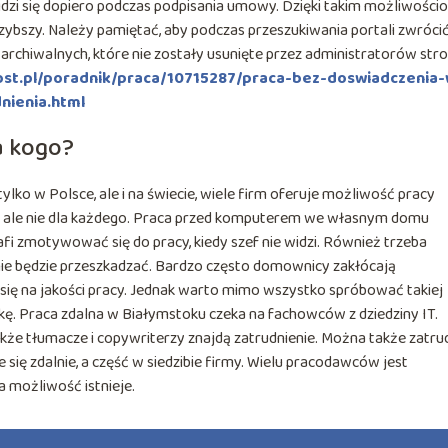
idzi się dopiero podczas podpisania umowy. Dzięki takim możliwości
 szybszy. Należy pamiętać, aby podczas przeszukiwania portali zwróci
 archiwalnych, które nie zostały usunięte przez administratorów stro
rost.pl/poradnik/praca/10715287/praca-bez-doswiadczenia-
nienia.html
a kogo?
 tylko w Polsce, ale i na świecie, wiele firm oferuje możliwość pracy
na, ale nie dla każdego. Praca przed komputerem we własnym domu
fi zmotywować się do pracy, kiedy szef nie widzi. Również trzeba
 nie będzie przeszkadzać. Bardzo często domownicy zakłócają
ię na jakości pracy. Jednak warto mimo wszystko spróbować takiej
kę. Praca zdalna w Białymstoku czeka na fachowców z dziedziny IT.
kże tłumacze i copywriterzy znajdą zatrudnienie. Można także zatru
się zdalnie, a część w siedzibie firmy. Wielu pracodawców jest
ka możliwość istnieje.