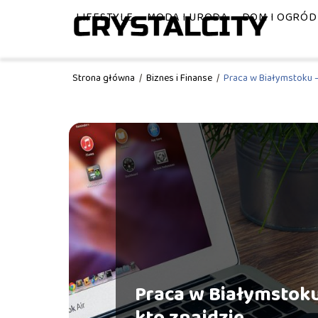
LIFESTYLE
MODA I URODA
DOM I OGRÓD
Strona główna
/
Biznes i Finanse
/
Praca w Białymstoku –
Praca w Białymstok