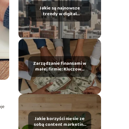
Jakie są najnowsze
trendy w digital
marketingu?
Zarządzanie finansami w
małej firmie: Kluczowe
zasady i narzędzia
aje
Jakie korzyści niesie ze
sobą content marketing