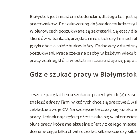
Białystok jest miastem studenckim, dlatego też jest 
pracowników. Poszukiwani są doświadczeni kelnerzy, 
W biurowcach poszukiwane są sekretarki. Są etaty d
klientów w bankach, urzędach miejskich czy firmach 
języki obce, a także budowlańcy. Fachowcy z dziedzi
poszukiwani. Praca czeka na osoby w każdym wieku be
pracy zdalnej, która w ostatnim czasie staje się popul
Gdzie szukać pracy w Białymsto
Jeszcze parę lat temu szukanie pracy było dość czas
znaleźć adresy firm, w których chce się pracować, ws
zakładzie swoje CV. Na szczęście te czasy się już sk
pracy. Jednak najczęściej ofert szuka się w internec
biura pracy, które ma aktualne oferty z całego miast
domu w ciągu kilku chwil rozesłać kilkanaście czy kil