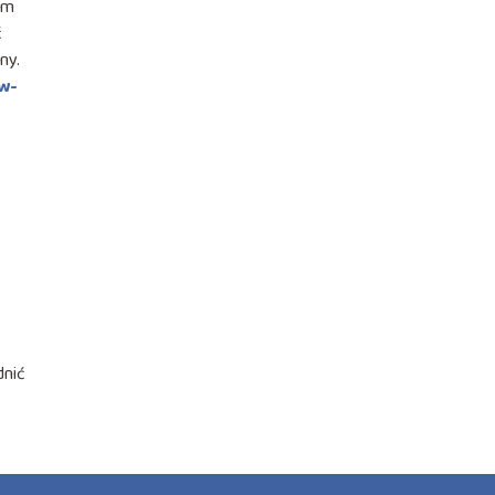
om
ć
ny.
w-
dnić